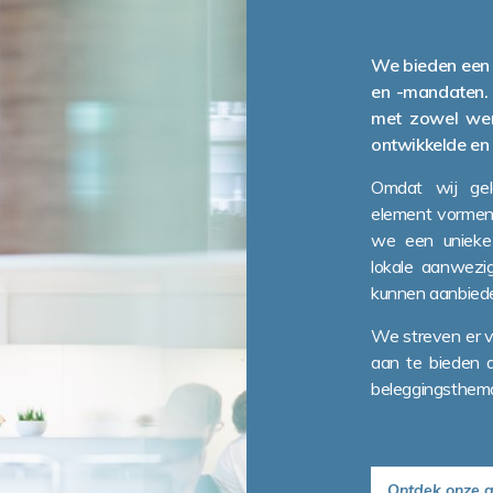
We bieden een 
en -mandaten.
met zowel wer
ontwikkelde e
Omdat wij gel
element vormen 
we een unieke 
lokale aanwezig
kunnen aanbied
We streven er v
aan te bieden a
beleggingsthem
Ontdek onze 