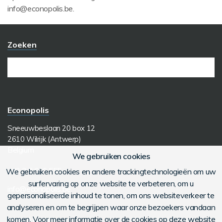
info@econopolis.be.
Zoeken
Econopolis
Sneeuwbeslaan 20 box 12
2610 Wilrijk (Antwerp)
Belgium
We gebruiken cookies
+32 3 3 666 555
We gebruiken cookies en andere trackingtechnologieën om uw
surfervaring op onze website te verbeteren, om u
info@econopolis.be
gepersonaliseerde inhoud te tonen, om ons websiteverkeer te
analyseren en om te begrijpen waar onze bezoekers vandaan
komen. Voor meer informatie over de cookies op deze website
Social Media