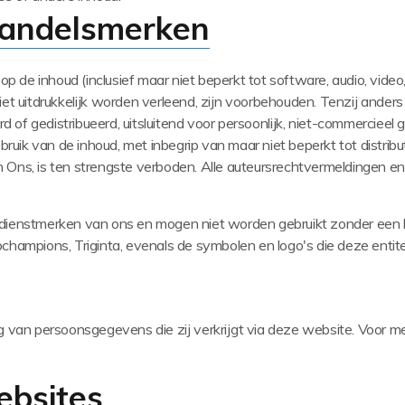
handelsmerken
op
de
inhoud
(
inclusief
maar
niet
beperkt
tot
software
,
audio
,
video
niet uitdrukkelijk worden verleend, zijn voorbehouden.
Tenzij anders
of gedistribueerd, uitsluitend voor persoonlijk, niet-commercieel
bruik van de inhoud, met inbegrip van maar niet beperkt tot distribu
 Ons, is ten strengste verboden.
Alle auteursrechtvermeldingen e
ienstmerken van ons en mogen niet worden gebruikt zonder een lic
hampions, Triginta, evenals de symbolen en logo's die deze entitei
g van persoonsgegevens die zij verkrijgt via deze website.
Voor me
ebsites