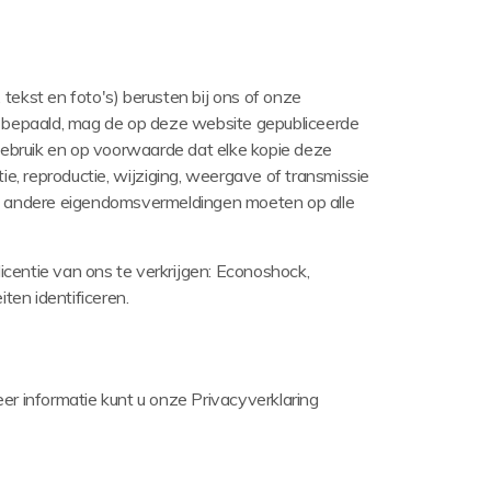
,
tekst
en
foto's
)
berusten
bij
ons
of
onze
 bepaald, mag de op deze website gepubliceerde
 gebruik en op voorwaarde dat elke kopie deze
tie, reproductie, wijziging, weergave of transmissie
n andere eigendomsvermeldingen moeten op alle
entie van ons te verkrijgen:
Econoshock,
ten identificeren.
er informatie kunt u onze Privacyverklaring