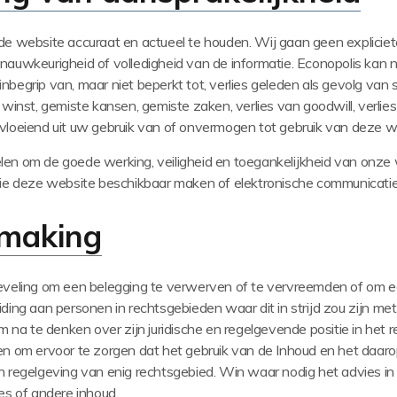
de website accuraat en actueel te houden.
Wij gaan geen expliciet
, nauwkeurigheid of volledigheid van de informatie.
Econopolis kan n
t inbegrip van, maar niet beperkt tot, verlies geleden als gevolg 
winst, gemiste kansen, gemiste zaken, verlies van goodwill, verl
vloeiend uit uw gebruik van of onvermogen tot gebruik van deze w
len om de goede werking, veiligheid en toegankelijkheid van onze 
die deze website beschikbaar maken of elektronische communicatie 
rmaking
eveling om een belegging te verwerven of te vervreemden of om e
eiding aan personen in rechtsgebieden waar dit in strijd zou zijn me
m na te denken over zijn juridische en regelgevende positie in het r
en om ervoor te zorgen dat het gebruik van de Inhoud en het daarop
n regelgeving van enig rechtsgebied.
Win waar nodig het advies in 
ies of andere inhoud.