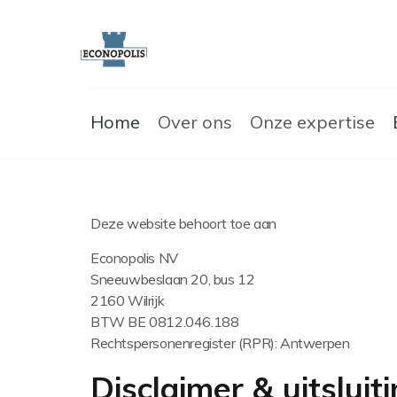
Home
Over ons
Onze expertise
Deze website behoort toe aan
Econopolis NV
Sneeuwbeslaan 20, bus 12
2160 Wilrijk
BTW BE
0812.046.188
Rechtspersonenregister (RPR): Antwerpen
Disclaimer & uitsluit