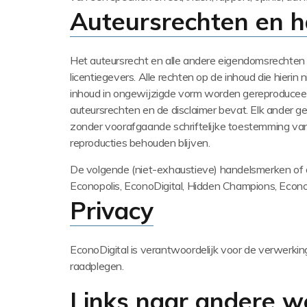
Auteursrechten en 
Het
auteursrecht
en
alle
andere
eigendomsrechten
licentiegevers
.
Alle rechten op de inhoud die hierin 
inhoud in ongewijzigde vorm worden gereproduceerd 
auteursrechten en de disclaimer bevat.
Elk ander ge
zonder voorafgaande schriftelijke toestemming van
reproducties behouden blijven.
De volgende (niet-exhaustieve) handelsmerken of d
Econopolis, EconoDigital, Hidden Champions, Econoc
Privacy
EconoDigital is verantwoordelijk voor de verwerkin
raadplegen.
Links naar andere w