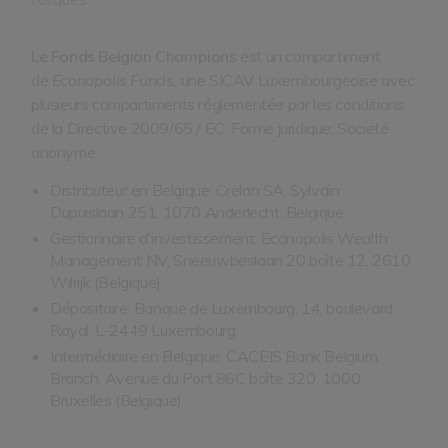
Le Fonds Belgian Champions
est un compartiment
de
Econopolis Funds,
une SICAV Luxembourgeoise avec
plusieurs compartiments réglementée par les conditions
de la Directive 2009/65 / EC. Forme juridique: Société
anonyme.
Distributeur en Belgique: Crelan SA,
Sylvain
Dupuislaan 251, 1070 Anderlecht, Belgique
Gestionnaire d'investissement: Econopolis Wealth
Management NV, Sneeuwbeslaan 20 boîte 12, 2610
Wilrijk (Belgique)
Dépositaire: Banque de Luxembourg, 14, boulevard
Royal, L-2449 Luxembourg
Intermédiaire en Belgique: CACEIS Bank Belgium
Branch, Avenue du Port 86C boîte 320, 1000
Bruxelles (Belgique)