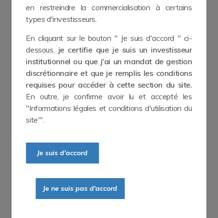
en restreindre la commercialisation à certains
types d'investisseurs.
En
cliquant
sur
le
bouton
"
Je
suis
d'accord
"
ci
-
dessous
,
je
certifie
que
je
suis
un
investisseur
institutionnel
ou
que
j'ai
un
mandat
de
gestion
discrétionnaire
et
que
je
remplis
les
conditions
requises
pour
accéder
à
cette
section
du
site
.
En outre, je confirme avoir lu et accepté les
"Informations légales et conditions d'utilisation du
site'".
Je suis d'accord
Je ne suis pas d'accord