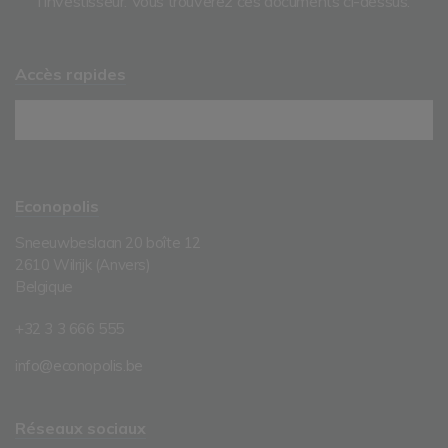
l'investisseur. Vous trouverez ces documents ci-dessus.
Accès rapides
Econopolis
Sneeuwbeslaan 20 boîte 12
2610 Wilrijk (Anvers)
Belgique
+32 3 3 666 555
info@econopolis.be
Réseaux sociaux